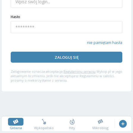
Hasło
nie pamiętam hasła
ZALOGUJ SIĘ
Zalogowanie oznacza akceptację
Regulaminu serwisu
Wykop.pl w jego
aktualnym brzmieniu. Jeśli nie akceptujesz Regulaminu w całości,
prosimy o niekorzystanie z serwisu.
Główna
Wykopalisko
Hity
Mikroblog