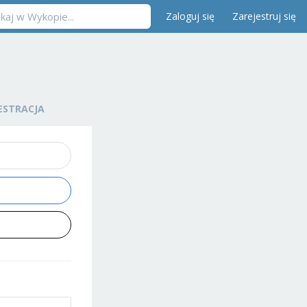
Zaloguj się
Zarejestruj się
ESTRACJA