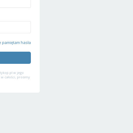
e pamiętam hasła
ykop.pl w jego
 w całości, prosimy