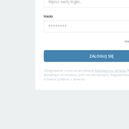
Hasło
ni
ZALOGUJ SIĘ
Zalogowanie oznacza akceptację
Regulaminu serwisu
W
aktualnym brzmieniu. Jeśli nie akceptujesz Regulaminu
o niekorzystanie z serwisu.