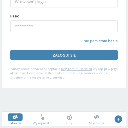
Hasło
nie pamiętam hasła
ZALOGUJ SIĘ
Zalogowanie oznacza akceptację
Regulaminu serwisu
Wykop.pl w jego
aktualnym brzmieniu. Jeśli nie akceptujesz Regulaminu w całości,
prosimy o niekorzystanie z serwisu.
Główna
Wykopalisko
Hity
Mikroblog