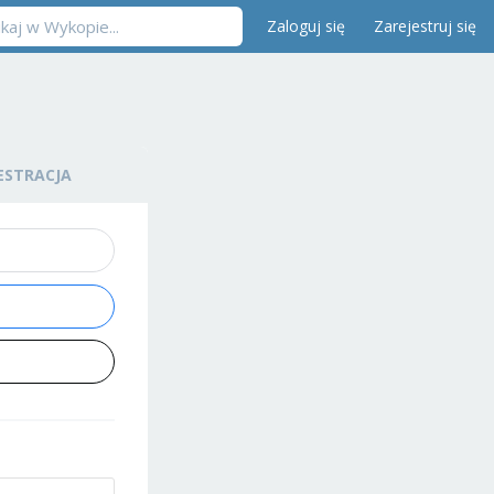
Zaloguj się
Zarejestruj się
ESTRACJA