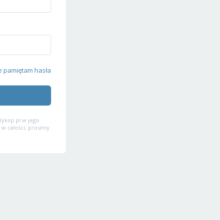
e pamiętam hasła
ykop.pl w jego
 w całości, prosimy