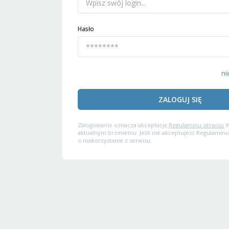
Hasło
ni
ZALOGUJ SIĘ
Zalogowanie oznacza akceptację
Regulaminu serwisu
W
aktualnym brzmieniu. Jeśli nie akceptujesz Regulaminu
o niekorzystanie z serwisu.