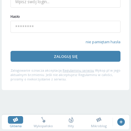
Hasło
nie pamiętam hasła
ZALOGUJ SIĘ
Zalogowanie oznacza akceptację
Regulaminu serwisu
Wykop.pl w jego
aktualnym brzmieniu. Jeśli nie akceptujesz Regulaminu w całości,
prosimy o niekorzystanie z serwisu.
Główna
Wykopalisko
Hity
Mikroblog