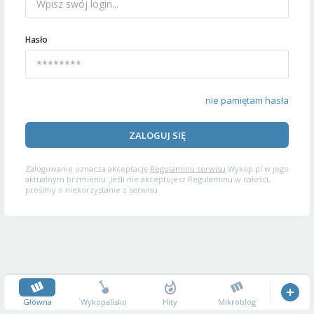
Hasło
nie pamiętam hasła
ZALOGUJ SIĘ
Zalogowanie oznacza akceptację
Regulaminu serwisu
Wykop.pl w jego
aktualnym brzmieniu. Jeśli nie akceptujesz Regulaminu w całości,
prosimy o niekorzystanie z serwisu.
Główna
Wykopalisko
Hity
Mikroblog