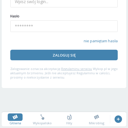
Hasło
nie pamiętam hasła
ZALOGUJ SIĘ
Zalogowanie oznacza akceptację
Regulaminu serwisu
Wykop.pl w jego
aktualnym brzmieniu. Jeśli nie akceptujesz Regulaminu w całości,
prosimy o niekorzystanie z serwisu.
Główna
Wykopalisko
Hity
Mikroblog