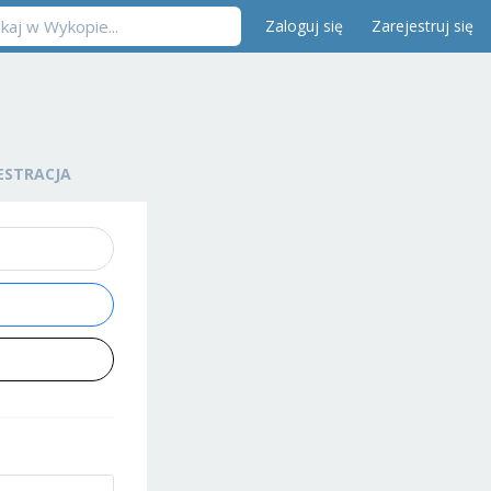
Zaloguj się
Zarejestruj się
ESTRACJA