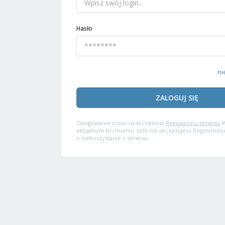
Hasło
ni
ZALOGUJ SIĘ
Zalogowanie oznacza akceptację
Regulaminu serwisu
W
aktualnym brzmieniu. Jeśli nie akceptujesz Regulaminu
o niekorzystanie z serwisu.