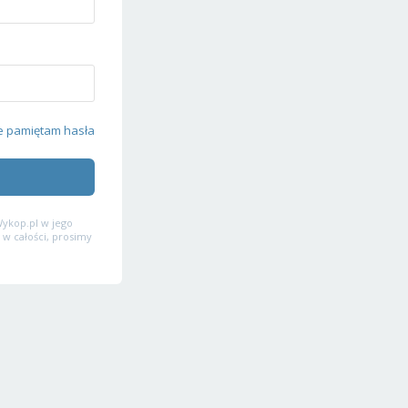
e pamiętam hasła
ykop.pl w jego
 w całości, prosimy