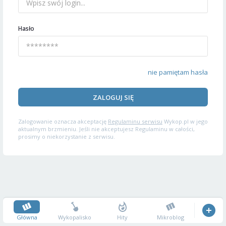
Hasło
nie pamiętam hasła
ZALOGUJ SIĘ
Zalogowanie oznacza akceptację
Regulaminu serwisu
Wykop.pl w jego
aktualnym brzmieniu. Jeśli nie akceptujesz Regulaminu w całości,
prosimy o niekorzystanie z serwisu.
Główna
Wykopalisko
Hity
Mikroblog