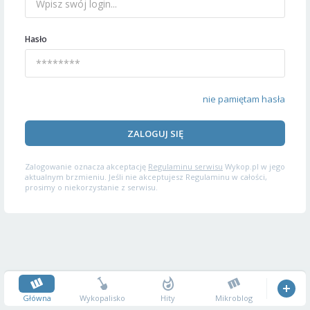
Hasło
nie pamiętam hasła
ZALOGUJ SIĘ
Zalogowanie oznacza akceptację
Regulaminu serwisu
Wykop.pl w jego
aktualnym brzmieniu. Jeśli nie akceptujesz Regulaminu w całości,
prosimy o niekorzystanie z serwisu.
Główna
Wykopalisko
Hity
Mikroblog