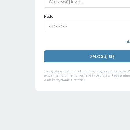
Hasło
ni
ZALOGUJ SIĘ
Zalogowanie oznacza akceptację
Regulaminu serwisu
W
aktualnym brzmieniu. Jeśli nie akceptujesz Regulaminu
o niekorzystanie z serwisu.