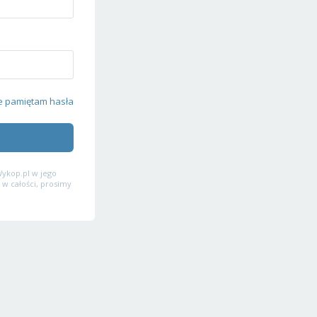
e pamiętam hasła
ykop.pl w jego
 w całości, prosimy