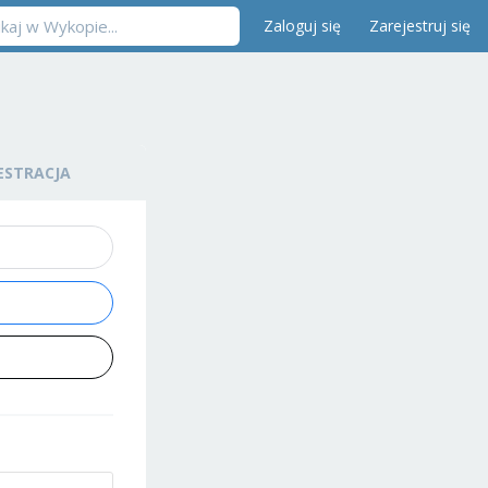
Zaloguj się
Zarejestruj się
ESTRACJA