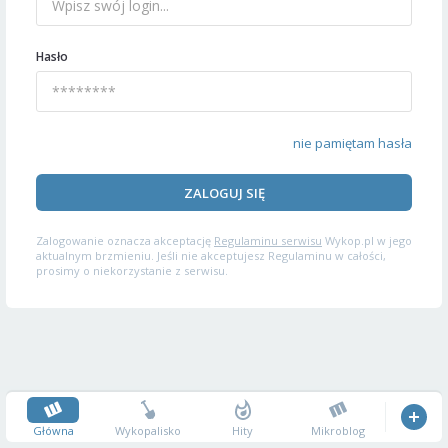
Hasło
nie pamiętam hasła
ZALOGUJ SIĘ
Zalogowanie oznacza akceptację
Regulaminu serwisu
Wykop.pl w jego
aktualnym brzmieniu. Jeśli nie akceptujesz Regulaminu w całości,
prosimy o niekorzystanie z serwisu.
Główna
Wykopalisko
Hity
Mikroblog