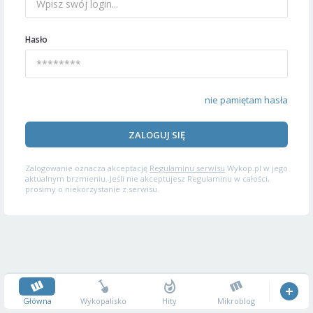
Hasło
nie pamiętam hasła
ZALOGUJ SIĘ
Zalogowanie oznacza akceptację
Regulaminu serwisu
Wykop.pl w jego
aktualnym brzmieniu. Jeśli nie akceptujesz Regulaminu w całości,
prosimy o niekorzystanie z serwisu.
Główna
Wykopalisko
Hity
Mikroblog