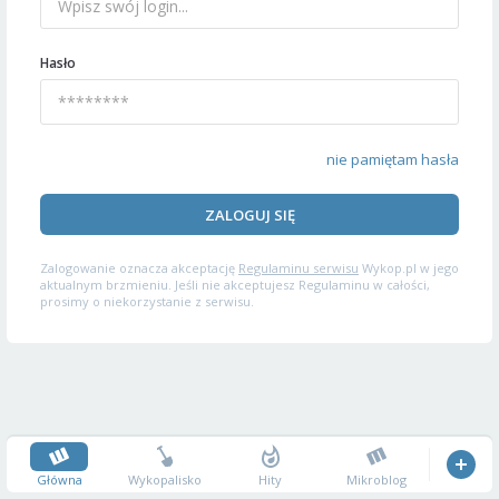
Hasło
nie pamiętam hasła
ZALOGUJ SIĘ
Zalogowanie oznacza akceptację
Regulaminu serwisu
Wykop.pl w jego
aktualnym brzmieniu. Jeśli nie akceptujesz Regulaminu w całości,
prosimy o niekorzystanie z serwisu.
Główna
Wykopalisko
Hity
Mikroblog