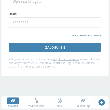
Hasło
nie pamiętam hasła
ZALOGUJ SIĘ
Zalogowanie oznacza akceptację
Regulaminu serwisu
Wykop.pl w jego
aktualnym brzmieniu. Jeśli nie akceptujesz Regulaminu w całości,
prosimy o niekorzystanie z serwisu.
Główna
Wykopalisko
Hity
Mikroblog