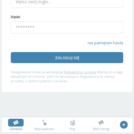
Hasło
nie pamiętam hasła
ZALOGUJ SIĘ
Zalogowanie oznacza akceptację
Regulaminu serwisu
Wykop.pl w jego
aktualnym brzmieniu. Jeśli nie akceptujesz Regulaminu w całości,
prosimy o niekorzystanie z serwisu.
Główna
Wykopalisko
Hity
Mikroblog