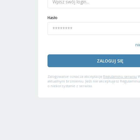
Hasło
ni
ZALOGUJ SIĘ
Zalogowanie oznacza akceptację
Regulaminu serwisu
W
aktualnym brzmieniu. Jeśli nie akceptujesz Regulaminu
o niekorzystanie z serwisu.