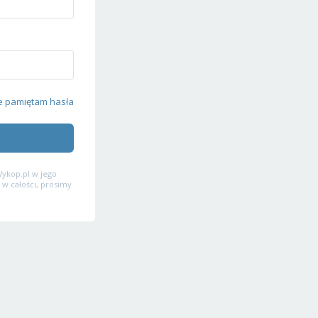
e pamiętam hasła
ykop.pl w jego
 w całości, prosimy