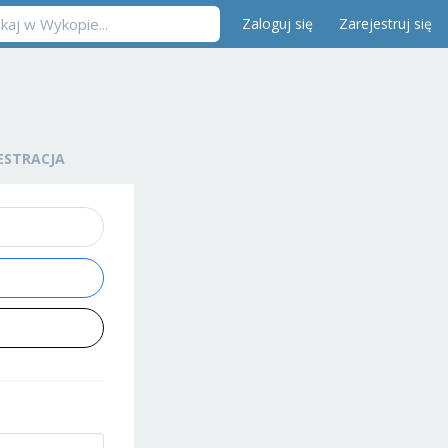
Zaloguj się
Zarejestruj się
ESTRACJA