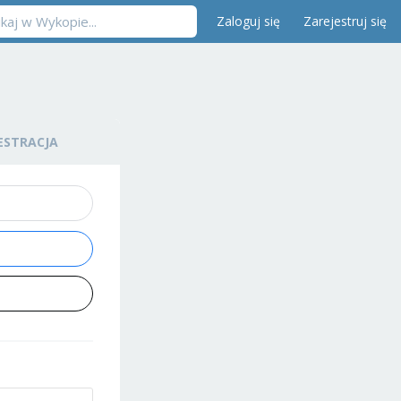
Zaloguj się
Zarejestruj się
ESTRACJA