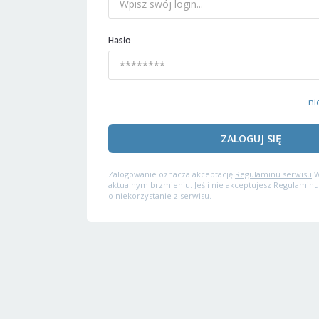
Hasło
ni
ZALOGUJ SIĘ
Zalogowanie oznacza akceptację
Regulaminu serwisu
W
aktualnym brzmieniu. Jeśli nie akceptujesz Regulaminu
o niekorzystanie z serwisu.