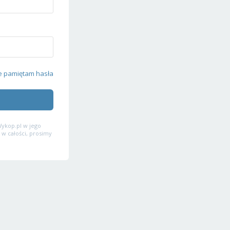
e pamiętam hasła
ykop.pl w jego
 w całości, prosimy