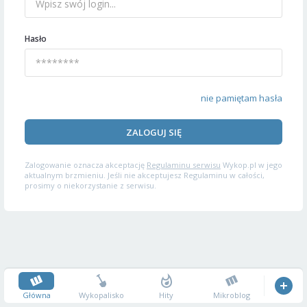
Hasło
nie pamiętam hasła
ZALOGUJ SIĘ
Zalogowanie oznacza akceptację
Regulaminu serwisu
Wykop.pl w jego
aktualnym brzmieniu. Jeśli nie akceptujesz Regulaminu w całości,
prosimy o niekorzystanie z serwisu.
Główna
Wykopalisko
Hity
Mikroblog