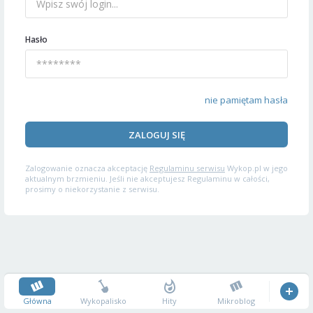
Hasło
nie pamiętam hasła
ZALOGUJ SIĘ
Zalogowanie oznacza akceptację
Regulaminu serwisu
Wykop.pl w jego
aktualnym brzmieniu. Jeśli nie akceptujesz Regulaminu w całości,
prosimy o niekorzystanie z serwisu.
Główna
Wykopalisko
Hity
Mikroblog