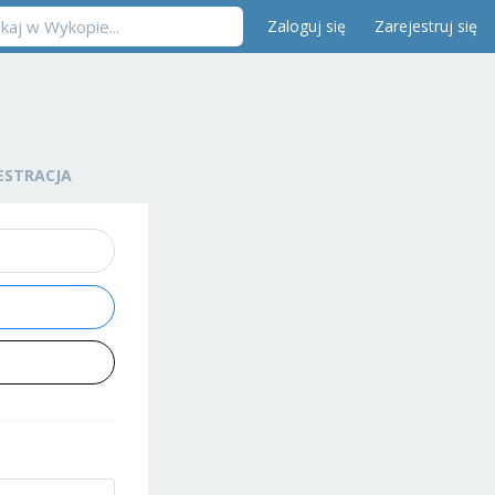
Zaloguj się
Zarejestruj się
ESTRACJA