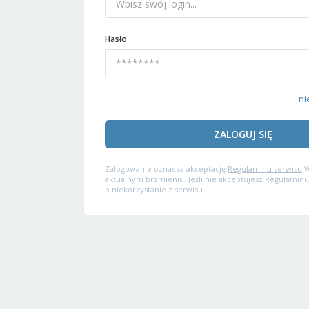
Hasło
ni
ZALOGUJ SIĘ
Zalogowanie oznacza akceptację
Regulaminu serwisu
W
aktualnym brzmieniu. Jeśli nie akceptujesz Regulaminu
o niekorzystanie z serwisu.