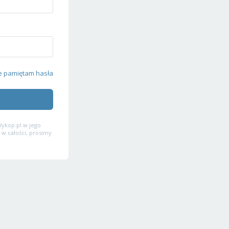
e pamiętam hasła
ykop.pl w jego
 w całości, prosimy