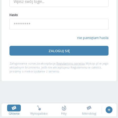
Hasło
nie pamiętam hasła
ZALOGUJ SIĘ
Zalogowanie oznacza akceptację
Regulaminu serwisu
Wykop.pl w jego
aktualnym brzmieniu. Jeśli nie akceptujesz Regulaminu w całości,
prosimy o niekorzystanie z serwisu.
Główna
Wykopalisko
Hity
Mikroblog