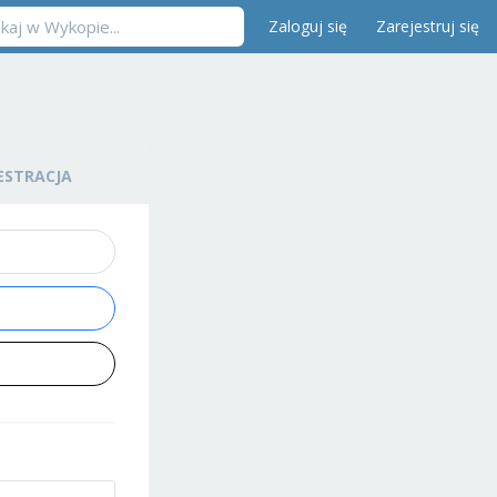
Zaloguj się
Zarejestruj się
ESTRACJA