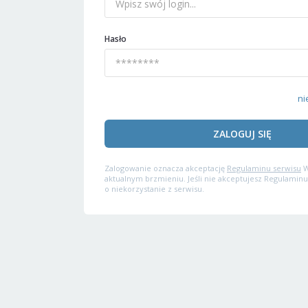
Hasło
ni
ZALOGUJ SIĘ
Zalogowanie oznacza akceptację
Regulaminu serwisu
W
aktualnym brzmieniu. Jeśli nie akceptujesz Regulaminu
o niekorzystanie z serwisu.