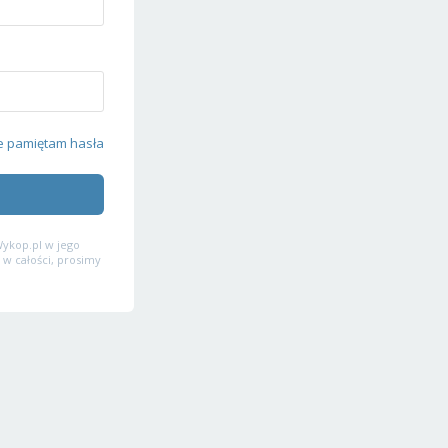
e pamiętam hasła
ykop.pl w jego
 w całości, prosimy