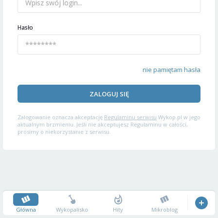
Hasło
nie pamiętam hasła
ZALOGUJ SIĘ
Zalogowanie oznacza akceptację
Regulaminu serwisu
Wykop.pl w jego
aktualnym brzmieniu. Jeśli nie akceptujesz Regulaminu w całości,
prosimy o niekorzystanie z serwisu.
Główna
Wykopalisko
Hity
Mikroblog