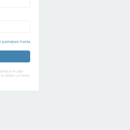
e pamiętam hasła
ykop.pl w jego
 w całości, prosimy