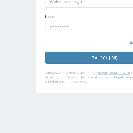
Hasło
ni
ZALOGUJ SIĘ
Zalogowanie oznacza akceptację
Regulaminu serwisu
W
aktualnym brzmieniu. Jeśli nie akceptujesz Regulaminu
o niekorzystanie z serwisu.