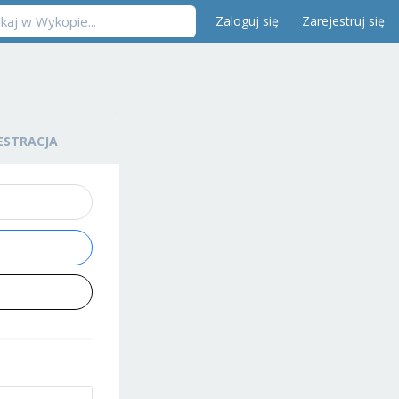
Zaloguj się
Zarejestruj się
ESTRACJA