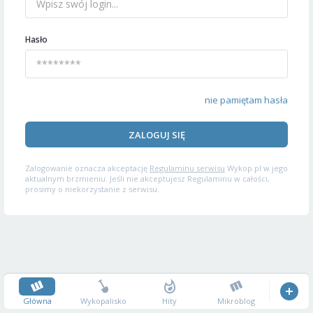
Hasło
nie pamiętam hasła
ZALOGUJ SIĘ
Zalogowanie oznacza akceptację
Regulaminu serwisu
Wykop.pl w jego
aktualnym brzmieniu. Jeśli nie akceptujesz Regulaminu w całości,
prosimy o niekorzystanie z serwisu.
Główna
Wykopalisko
Hity
Mikroblog