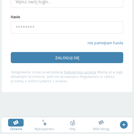
Hasło
nie pamiętam hasła
ZALOGUJ SIĘ
Zalogowanie oznacza akceptację
Regulaminu serwisu
Wykop.pl w jego
aktualnym brzmieniu. Jeśli nie akceptujesz Regulaminu w całości,
prosimy o niekorzystanie z serwisu.
Główna
Wykopalisko
Hity
Mikroblog