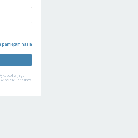
e pamiętam hasła
ykop.pl w jego
 w całości, prosimy