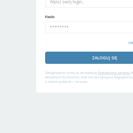
Hasło
ni
ZALOGUJ SIĘ
Zalogowanie oznacza akceptację
Regulaminu serwisu
W
aktualnym brzmieniu. Jeśli nie akceptujesz Regulaminu
o niekorzystanie z serwisu.