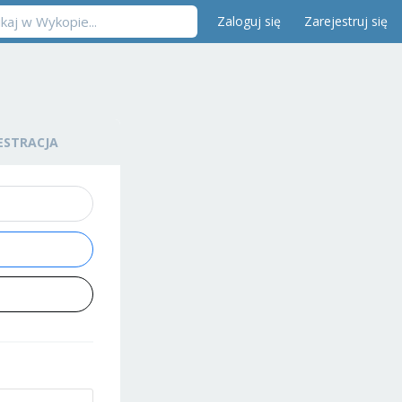
Zaloguj się
Zarejestruj się
ESTRACJA