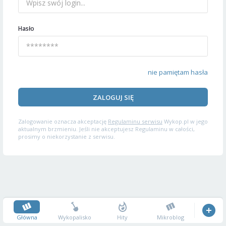
Hasło
nie pamiętam hasła
ZALOGUJ SIĘ
Zalogowanie oznacza akceptację
Regulaminu serwisu
Wykop.pl w jego
aktualnym brzmieniu. Jeśli nie akceptujesz Regulaminu w całości,
prosimy o niekorzystanie z serwisu.
Główna
Wykopalisko
Hity
Mikroblog