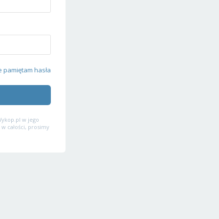
e pamiętam hasła
ykop.pl w jego
 w całości, prosimy