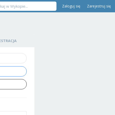
Zaloguj się
Zarejestruj się
ESTRACJA