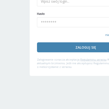
Hasło
ni
ZALOGUJ SIĘ
Zalogowanie oznacza akceptację
Regulaminu serwisu
W
aktualnym brzmieniu. Jeśli nie akceptujesz Regulaminu
o niekorzystanie z serwisu.