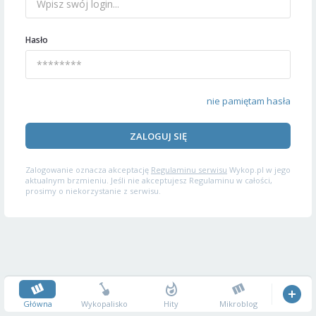
Hasło
nie pamiętam hasła
ZALOGUJ SIĘ
Zalogowanie oznacza akceptację
Regulaminu serwisu
Wykop.pl w jego
aktualnym brzmieniu. Jeśli nie akceptujesz Regulaminu w całości,
prosimy o niekorzystanie z serwisu.
Główna
Wykopalisko
Hity
Mikroblog