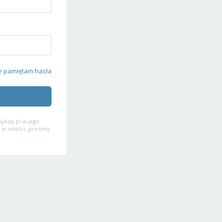
e pamiętam hasła
ykop.pl w jego
 w całości, prosimy