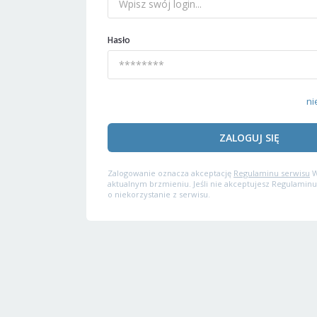
Hasło
ni
ZALOGUJ SIĘ
Zalogowanie oznacza akceptację
Regulaminu serwisu
W
aktualnym brzmieniu. Jeśli nie akceptujesz Regulaminu
o niekorzystanie z serwisu.