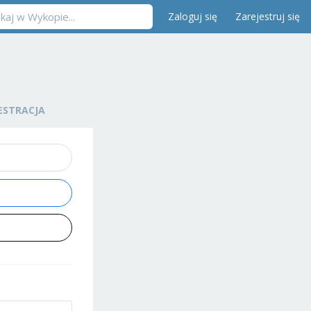
Zaloguj się
Zarejestruj się
ESTRACJA