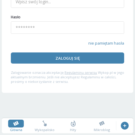
Hasło
nie pamiętam hasła
ZALOGUJ SIĘ
Zalogowanie oznacza akceptację
Regulaminu serwisu
Wykop.pl w jego
aktualnym brzmieniu. Jeśli nie akceptujesz Regulaminu w całości,
prosimy o niekorzystanie z serwisu.
Główna
Wykopalisko
Hity
Mikroblog