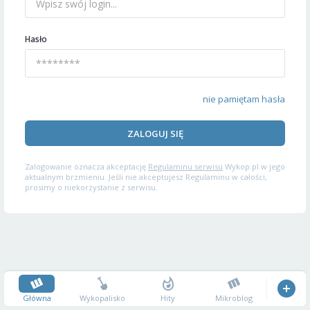
Hasło
nie pamiętam hasła
ZALOGUJ SIĘ
Zalogowanie oznacza akceptację
Regulaminu serwisu
Wykop.pl w jego
aktualnym brzmieniu. Jeśli nie akceptujesz Regulaminu w całości,
prosimy o niekorzystanie z serwisu.
Główna
Wykopalisko
Hity
Mikroblog