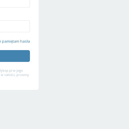
e pamiętam hasła
ykop.pl w jego
 w całości, prosimy