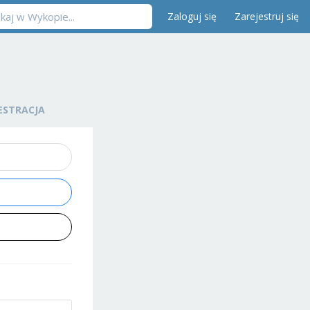
Zaloguj się
Zarejestruj się
ESTRACJA