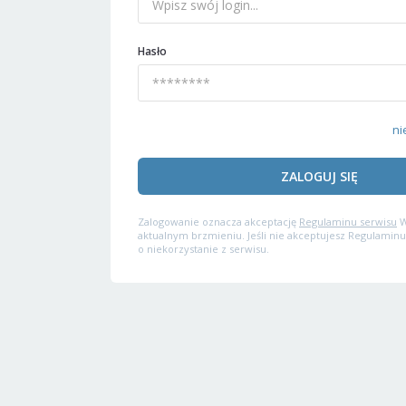
Hasło
ni
ZALOGUJ SIĘ
Zalogowanie oznacza akceptację
Regulaminu serwisu
W
aktualnym brzmieniu. Jeśli nie akceptujesz Regulaminu
o niekorzystanie z serwisu.