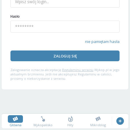
Hasło
nie pamiętam hasła
ZALOGUJ SIĘ
Zalogowanie oznacza akceptację
Regulaminu serwisu
Wykop.pl w jego
aktualnym brzmieniu. Jeśli nie akceptujesz Regulaminu w całości,
prosimy o niekorzystanie z serwisu.
Główna
Wykopalisko
Hity
Mikroblog