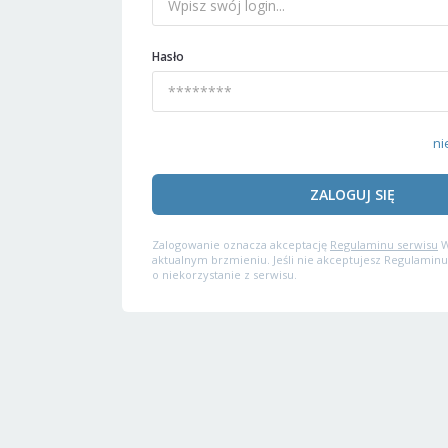
Hasło
ni
ZALOGUJ SIĘ
Zalogowanie oznacza akceptację
Regulaminu serwisu
W
aktualnym brzmieniu. Jeśli nie akceptujesz Regulaminu
o niekorzystanie z serwisu.