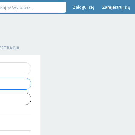
Zaloguj się
Zarejestruj się
ESTRACJA