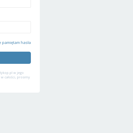
e pamiętam hasła
ykop.pl w jego
 w całości, prosimy