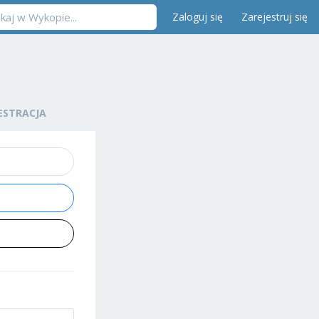
Zaloguj się
Zarejestruj się
ESTRACJA