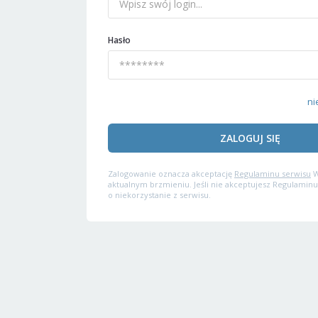
Hasło
ni
ZALOGUJ SIĘ
Zalogowanie oznacza akceptację
Regulaminu serwisu
W
aktualnym brzmieniu. Jeśli nie akceptujesz Regulaminu
o niekorzystanie z serwisu.