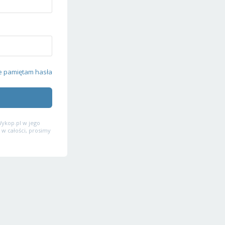
e pamiętam hasła
ykop.pl w jego
 w całości, prosimy