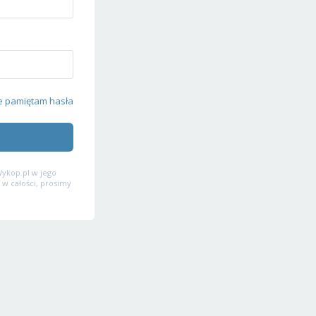
e pamiętam hasła
ykop.pl w jego
 w całości, prosimy