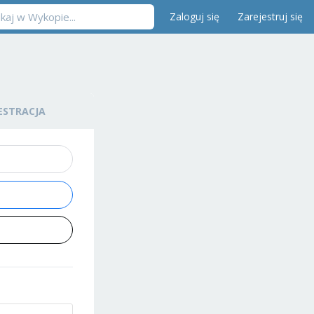
Zaloguj się
Zarejestruj się
ESTRACJA