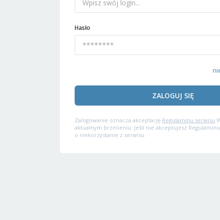
Hasło
ni
ZALOGUJ SIĘ
Zalogowanie oznacza akceptację
Regulaminu serwisu
W
aktualnym brzmieniu. Jeśli nie akceptujesz Regulaminu
o niekorzystanie z serwisu.