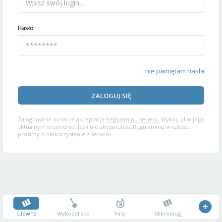
Hasło
nie pamiętam hasła
ZALOGUJ SIĘ
Zalogowanie oznacza akceptację
Regulaminu serwisu
Wykop.pl w jego
aktualnym brzmieniu. Jeśli nie akceptujesz Regulaminu w całości,
prosimy o niekorzystanie z serwisu.
Główna
Wykopalisko
Hity
Mikroblog