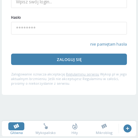
Hasło
nie pamiętam hasła
ZALOGUJ SIĘ
Zalogowanie oznacza akceptację
Regulaminu serwisu
Wykop.pl w jego
aktualnym brzmieniu. Jeśli nie akceptujesz Regulaminu w całości,
prosimy o niekorzystanie z serwisu.
Główna
Wykopalisko
Hity
Mikroblog