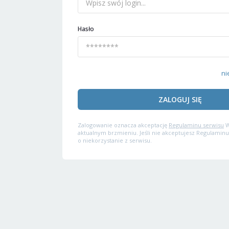
Hasło
ni
ZALOGUJ SIĘ
Zalogowanie oznacza akceptację
Regulaminu serwisu
W
aktualnym brzmieniu. Jeśli nie akceptujesz Regulaminu
o niekorzystanie z serwisu.