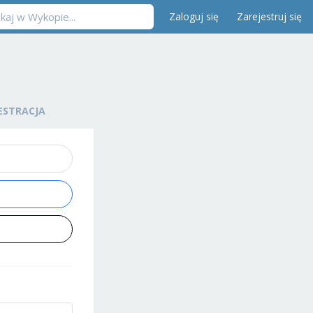
Zaloguj się
Zarejestruj się
ESTRACJA