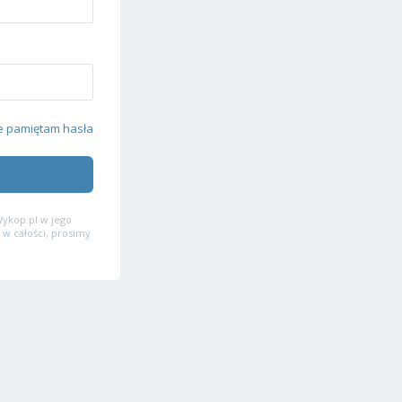
e pamiętam hasła
ykop.pl w jego
 w całości, prosimy