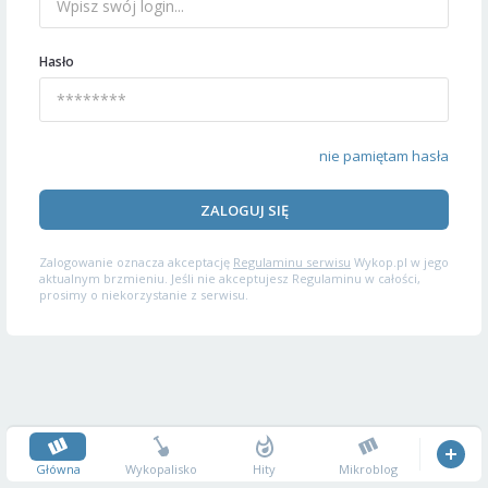
Hasło
nie pamiętam hasła
ZALOGUJ SIĘ
Zalogowanie oznacza akceptację
Regulaminu serwisu
Wykop.pl w jego
aktualnym brzmieniu. Jeśli nie akceptujesz Regulaminu w całości,
prosimy o niekorzystanie z serwisu.
Główna
Wykopalisko
Hity
Mikroblog