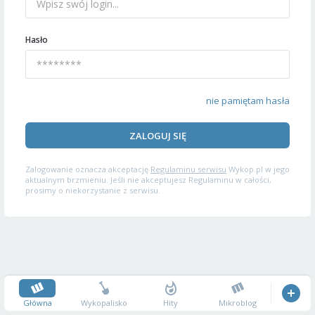
Hasło
nie pamiętam hasła
ZALOGUJ SIĘ
Zalogowanie oznacza akceptację
Regulaminu serwisu
Wykop.pl w jego
aktualnym brzmieniu. Jeśli nie akceptujesz Regulaminu w całości,
prosimy o niekorzystanie z serwisu.
Główna
Wykopalisko
Hity
Mikroblog