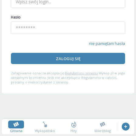
Hasło
nie pamiętam hasła
ZALOGUJ SIĘ
Zalogowanie oznacza akceptację
Regulaminu serwisu
Wykop.pl w jego
aktualnym brzmieniu. Jeśli nie akceptujesz Regulaminu w całości,
prosimy o niekorzystanie z serwisu.
Główna
Wykopalisko
Hity
Mikroblog