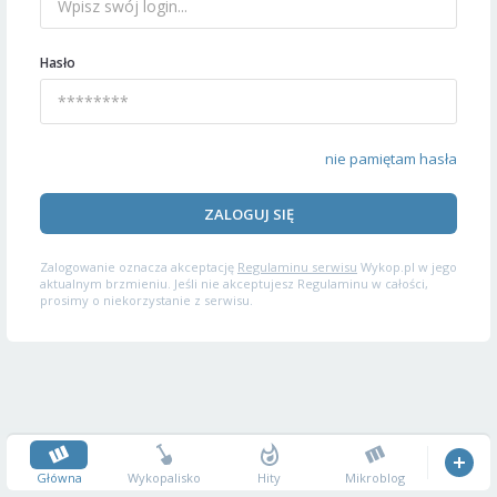
Hasło
nie pamiętam hasła
ZALOGUJ SIĘ
Zalogowanie oznacza akceptację
Regulaminu serwisu
Wykop.pl w jego
aktualnym brzmieniu. Jeśli nie akceptujesz Regulaminu w całości,
prosimy o niekorzystanie z serwisu.
Główna
Wykopalisko
Hity
Mikroblog