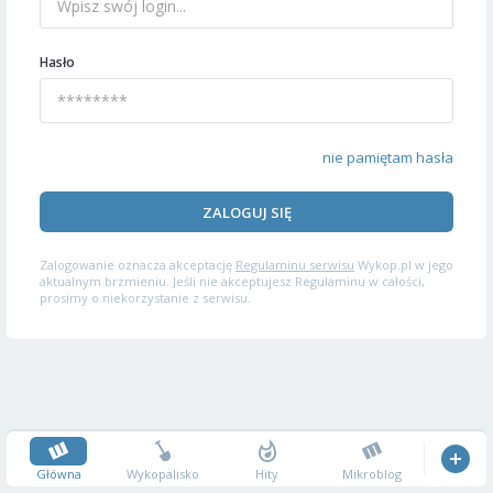
Hasło
nie pamiętam hasła
ZALOGUJ SIĘ
Zalogowanie oznacza akceptację
Regulaminu serwisu
Wykop.pl w jego
aktualnym brzmieniu. Jeśli nie akceptujesz Regulaminu w całości,
prosimy o niekorzystanie z serwisu.
Główna
Wykopalisko
Hity
Mikroblog