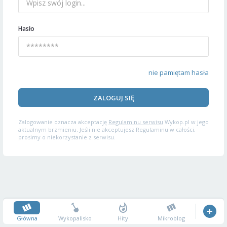
Hasło
nie pamiętam hasła
ZALOGUJ SIĘ
Zalogowanie oznacza akceptację
Regulaminu serwisu
Wykop.pl w jego
aktualnym brzmieniu. Jeśli nie akceptujesz Regulaminu w całości,
prosimy o niekorzystanie z serwisu.
Główna
Wykopalisko
Hity
Mikroblog