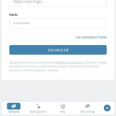
Hasło
nie pamiętam hasła
ZALOGUJ SIĘ
Zalogowanie oznacza akceptację
Regulaminu serwisu
Wykop.pl w jego
aktualnym brzmieniu. Jeśli nie akceptujesz Regulaminu w całości,
prosimy o niekorzystanie z serwisu.
Główna
Wykopalisko
Hity
Mikroblog