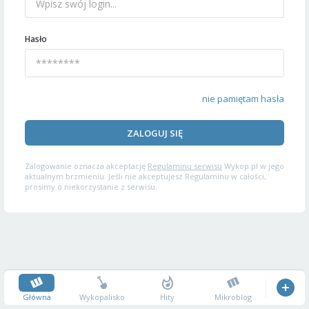
Hasło
nie pamiętam hasła
ZALOGUJ SIĘ
Zalogowanie oznacza akceptację
Regulaminu serwisu
Wykop.pl w jego
aktualnym brzmieniu. Jeśli nie akceptujesz Regulaminu w całości,
prosimy o niekorzystanie z serwisu.
Główna
Wykopalisko
Hity
Mikroblog